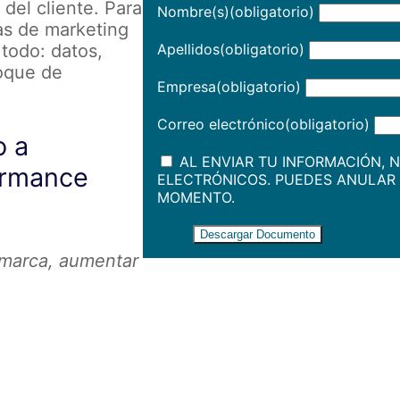
el cliente. Para
Nombre(s)
(obligatorio)
as de marketing
todo: datos,
Apellidos
(obligatorio)
toque de
Empresa
(obligatorio)
Correo electrónico
(obligatorio)
o a
AL ENVIAR TU INFORMACIÓN, 
ormance
ELECTRÓNICOS. PUEDES ANULAR 
MOMENTO.
Descargar Documento
 marca, aumentar