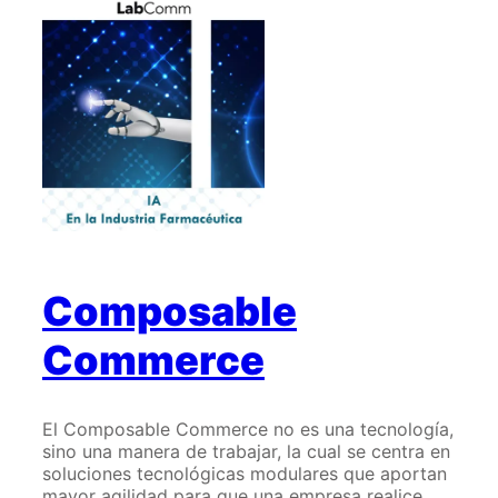
Farmacéutica
Composable
Commerce
El Composable Commerce no es una tecnología,
sino una manera de trabajar, la cual se centra en
soluciones tecnológicas modulares que aportan
mayor agilidad para que una empresa realice