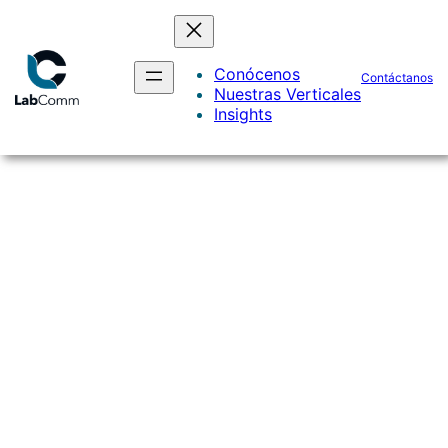
Conócenos
Contáctanos
Saltar
Nuestras Verticales
al
Insights
contenido
Marketing
Insights