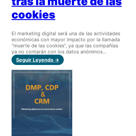
tras la muerte de las
cookies
El marketing digital será una de las actividades
económicas con mayor impacto por la llamada
“muerte de las cookies”, ya que las compañías
ya no contarán con los datos anónimos…
:
Seguir Leyendo ->
Marketing
digital
tras
la
muerte
de
las
cookies