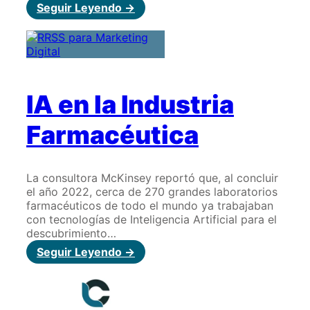
:
Seguir Leyendo ->
RRSS
para
Marketing
Digital
IA en la Industria
Farmacéutica
La consultora McKinsey reportó que, al concluir
el año 2022, cerca de 270 grandes laboratorios
farmacéuticos de todo el mundo ya trabajaban
con tecnologías de Inteligencia Artificial para el
descubrimiento…
:
Seguir Leyendo ->
IA
en
la
Industria