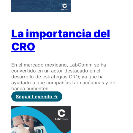
La importancia del
CRO
En el mercado mexicano, LabComm se ha
convertido en un actor destacado en el
desarrollo de estrategias CRO; ya que ha
ayudado a que compañías farmacéuticas y de
banca aumenten…
:
Seguir Leyendo ->
La
importancia
del
CRO